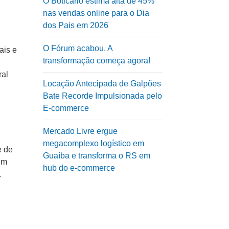
O Boticário estima alta de 45%
nas vendas online para o Dia
dos Pais em 2026
O Fórum acabou. A
ais e
transformação começa agora!
ral
Locação Antecipada de Galpões
Bate Recorde Impulsionada pelo
E-commerce
Mercado Livre ergue
megacomplexo logístico em
e de
Guaíba e transforma o RS em
em
hub do e-commerce
.