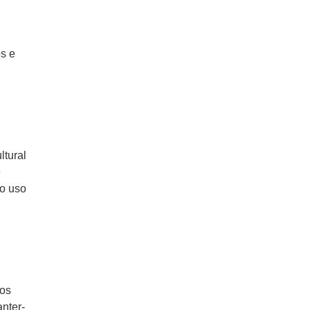
s e
ltural
é
no uso
dos
nter-