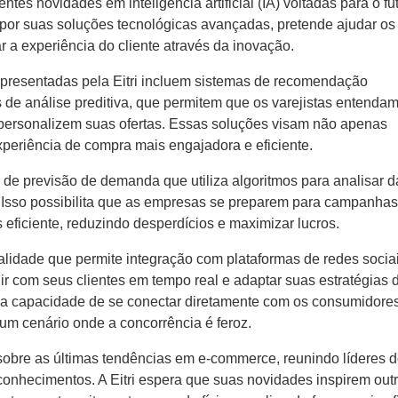
tes novidades em inteligência artificial (IA) voltadas para o fu
 por suas soluções tecnológicas avançadas, pretende ajudar os
r a experiência do cliente através da inovação.
apresentadas pela Eitri incluem sistemas de recomendação
s de análise preditiva, que permitem que os varejistas entenda
ersonalizem suas ofertas. Essas soluções visam não apenas
eriência de compra mais engajadora e eficiente.
e previsão de demanda que utiliza algoritmos para analisar 
. Isso possibilita que as empresas se preparem para campanhas
eficiente, reduzindo desperdícios e maximizar lucros.
alidade que permite integração com plataformas de redes sociai
agir com seus clientes em tempo real e adaptar suas estratégias 
sa capacidade de se conectar diretamente com os consumidore
 um cenário onde a concorrência é feroz.
obre as últimas tendências em e-commerce, reunindo líderes 
conhecimentos. A Eitri espera que suas novidades inspirem out