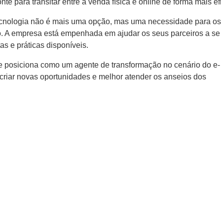
e para transitar entre a venda física e online de forma mais ef
ecnologia não é mais uma opção, mas uma necessidade para os
o. A empresa está empenhada em ajudar os seus parceiros a se
s e práticas disponíveis.
e posiciona como um agente de transformação no cenário do e-
criar novas oportunidades e melhor atender os anseios dos