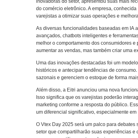
inovadoras do setor, apresentou suas mais recen
do comércio eletrônico. A empresa, conhecida
varejistas a otimizar suas operações e melhora
As diversas funcionalidades baseadas em IA 
avançados, chatbots inteligentes e ferramenta
melhor o comportamento dos consumidores e p
aumentar as vendas, mas também criar uma exp
Uma das inovações destacadas foi um modelo d
históricos e antecipar tendências de consumo
sazonais e gerenciem o estoque de forma mais 
Além disso, a Eitri anunciou uma nova funcion
Isso significa que os varejistas poderão inter
marketing conforme a resposta do público. Es
um diferencial significativo, especialmente em
O Vtex Day 2025 será um palco para debates s
setor que compartilharão suas experiências e 