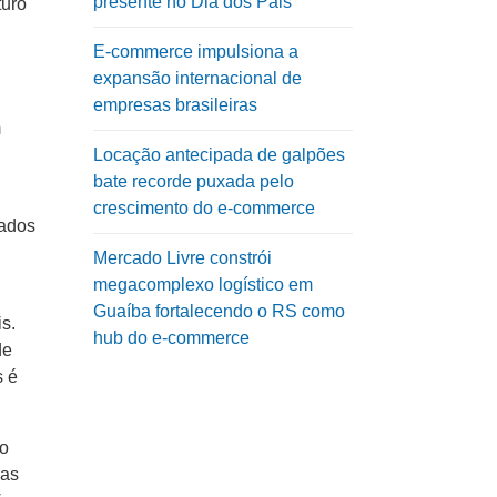
presente no Dia dos Pais
turo
E-commerce impulsiona a
expansão internacional de
empresas brasileiras
m
Locação antecipada de galpões
bate recorde puxada pelo
crescimento do e-commerce
dados
Mercado Livre constrói
megacomplexo logístico em
Guaíba fortalecendo o RS como
s.
hub do e-commerce
de
s é
do
ras