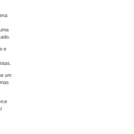
lena
 uma
cado.
o e
stas.
sse um
 mas
erce
!