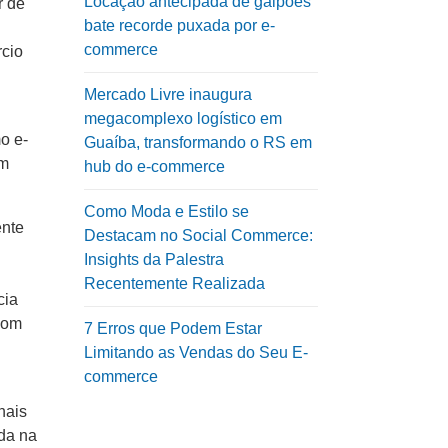
Locação antecipada de galpões
r de
bate recorde puxada por e-
commerce
rcio
Mercado Livre inaugura
megacomplexo logístico em
o e-
Guaíba, transformando o RS em
um
hub do e-commerce
Como Moda e Estilo se
ente
Destacam no Social Commerce:
Insights da Palestra
Recentemente Realizada
cia
bom
7 Erros que Podem Estar
Limitando as Vendas do Seu E-
commerce
nais
da na