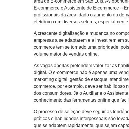
área de E-commerce em São Luís. As oportuni
E-commerce e Assistente de E-commerce – Emp
profissionais da área, dado o aumento da dem
eletrônico em diversos setores, especialmente 
A crescente digitalização e mudança no comp
empresas a se adaptarem e a investirem em su
commerce tem se tornado uma prioridade, poi
volume maior de vendas online.
As vagas abertas pretendem valorizar as habil
digital. O e-commerce não é apenas uma ven
marketing digital, gestão de estoque, atendime
commerce, por exemplo, deve ser habilidoso n
dos consumidores. Já o Auxiliar e o Assisten
conhecimento das ferramentas online que faci
O processo de seleção deve seguir as tendênci
práticas e habilidades interpessoais são leva
que se adaptem rapidamente, que sejam capa