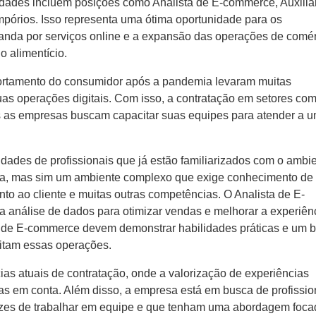
dades incluem posições como Analista de E-commerce, Auxilia
órios. Isso representa uma ótima oportunidade para os
anda por serviços online e a expansão das operações de comé
o alimentício.
ortamento do consumidor após a pandemia levaram muitas
as operações digitais. Com isso, a contratação em setores com
s as empresas buscam capacitar suas equipes para atender a 
idades de profissionais que já estão familiarizados com o ambi
da, mas sim um ambiente complexo que exige conhecimento de
nto ao cliente e muitas outras competências. O Analista de E-
a análise de dados para otimizar vendas e melhorar a experiên
te de E-commerce devem demonstrar habilidades práticas e um 
litam essas operações.
as atuais de contratação, onde a valorização de experiências
das em conta. Além disso, a empresa está em busca de profissio
zes de trabalhar em equipe e que tenham uma abordagem foca