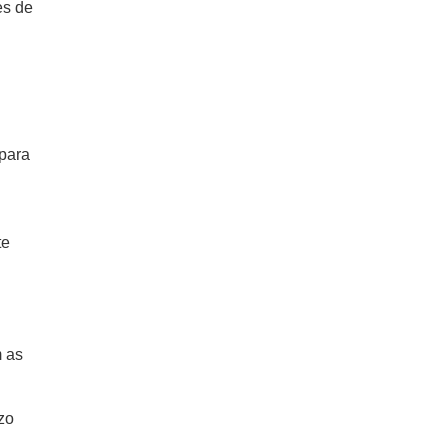
es de
 para
te
m as
zo