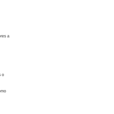
ores a
s o
como