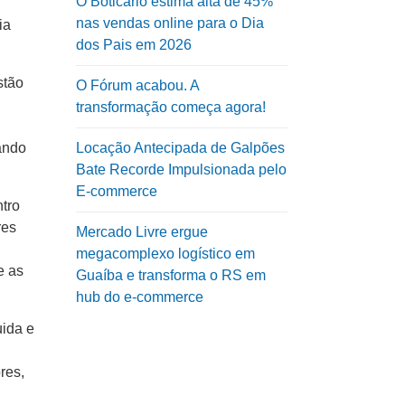
O Boticário estima alta de 45%
nas vendas online para o Dia
ia
dos Pais em 2026
stão
O Fórum acabou. A
transformação começa agora!
ando
Locação Antecipada de Galpões
Bate Recorde Impulsionada pelo
E-commerce
tro
res
Mercado Livre ergue
megacomplexo logístico em
e as
Guaíba e transforma o RS em
hub do e-commerce
uida e
res,