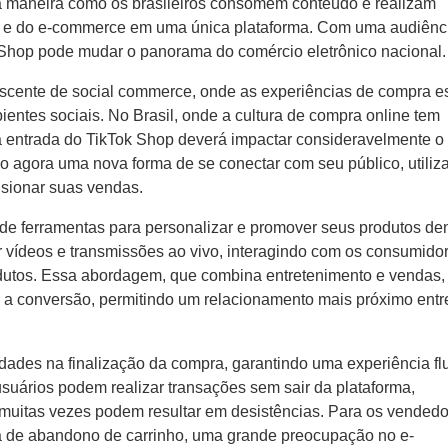
a maneira como os brasileiros consomem conteúdo e realizam
o e do e-commerce em uma única plataforma. Com uma audiênc
k Shop pode mudar o panorama do comércio eletrônico nacional.
escente de social commerce, onde as experiências de compra e
entes sociais. No Brasil, onde a cultura de compra online tem
 a entrada do TikTok Shop deverá impactar consideravelmente o
 agora uma nova forma de se conectar com seu público, utiliz
ulsionar suas vendas.
e ferramentas para personalizar e promover seus produtos den
ar vídeos e transmissões ao vivo, interagindo com os consumido
utos. Essa abordagem, que combina entretenimento e vendas,
 a conversão, permitindo um relacionamento mais próximo entr
idades na finalização da compra, garantindo uma experiência fl
usuários podem realizar transações sem sair da plataforma,
 muitas vezes podem resultar em desistências. Para os vendedo
axa de abandono de carrinho, uma grande preocupação no e-