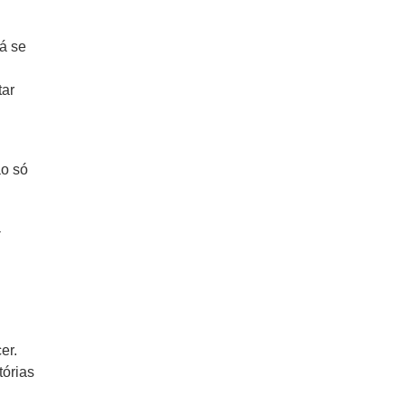
á se
tar
ão só
á
er.
tórias