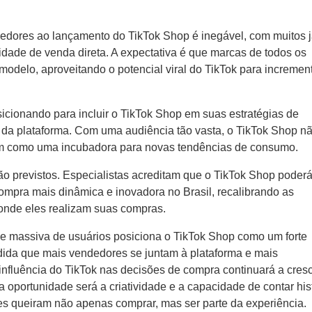
ores ao lançamento do TikTok Shop é inegável, com muitos j
dade de venda direta. A expectativa é que marcas de todos os
elo, aproveitando o potencial viral do TikTok para incremen
sicionando para incluir o TikTok Shop em suas estratégias de
da plataforma. Com uma audiência tão vasta, o TikTok Shop n
m como uma incubadora para novas tendências de consumo.
o previstos. Especialistas acreditam que o TikTok Shop poder
compra mais dinâmica e inovadora no Brasil, recalibrando as
onde eles realizam suas compras.
se massiva de usuários posiciona o TikTok Shop como um forte
da que mais vendedores se juntam à plataforma e mais
nfluência do TikTok nas decisões de compra continuará a cresc
 oportunidade será a criatividade e a capacidade de contar his
s queiram não apenas comprar, mas ser parte da experiência.